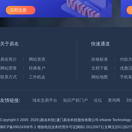
立即注册
关于易名
快速通道
易名简介
网站资质
价格标准
付款
网站荣誉
经典客户
文档下载
优惠
联系方式
工作机会
网站地图
手机
友情链接:
域名交易平台
知识产权门户
论坛
查询网
3
Copyright © 2005-
2026 [易名科技] 厦门易名科技股份有限公司 eName Technology C
闽ICP备09024308号-1
增值电信业务经营许可证[闽B2-20120071] 文网文[2011]0279